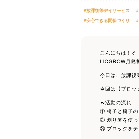
#放課後等デイサービス
#安心できる関係づくり
こんにちは！🌷
LICGROW月島
今日は、放課後
今回は【ブロック
🎶活動の流れ
① 椅子と椅子
② 割り箸を使
③ ブロックを