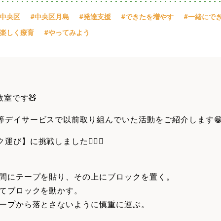
#中央区
#中央区月島
#発達支援
#できたを増やす
#一緒にで
#楽しく療育
#やってみよう
教室です🧸
等デイサービスで以前取り組んでいた活動をご紹介します
運び】に挑戦しました👍🏻✨
の間にテープを貼り、その上にブロックを置く。
ってブロックを動かす。
テープから落とさないように慎重に運ぶ。