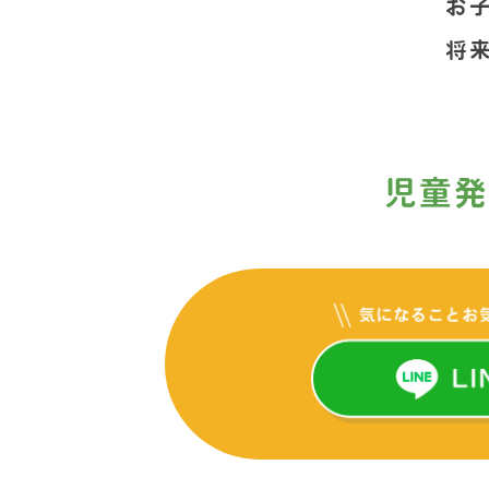
お
将
児童発