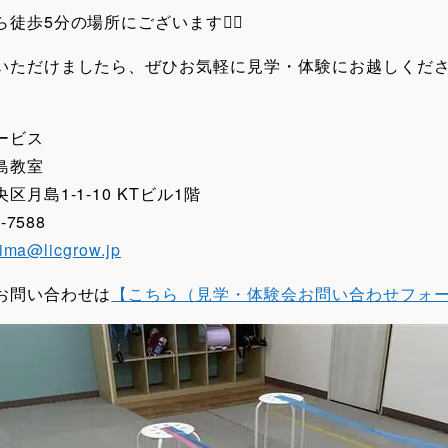
徒歩5分の場所にございます🚶‍♀️
いただけましたら、ぜひお気軽に見学・体験にお越しくだ
】
ービス
島教室
月島1-1-10 KTビル1階
-7588
hima@licgrow.jp
お問い合わせは
【こちら（見学・体験会お問い合わせフォ