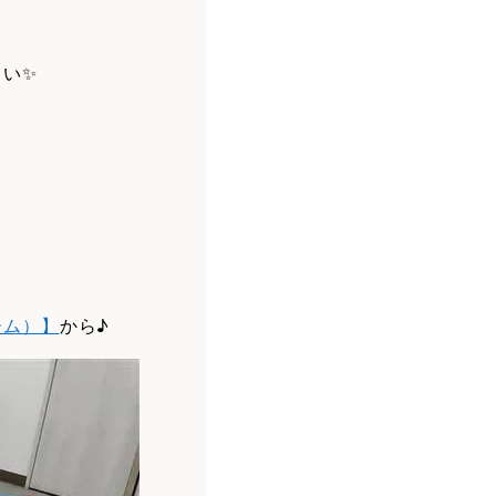
さい✨
ーム）】
から♪