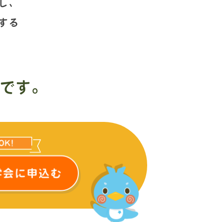
し、
する
です。