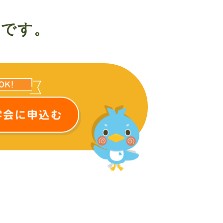
ス
です。