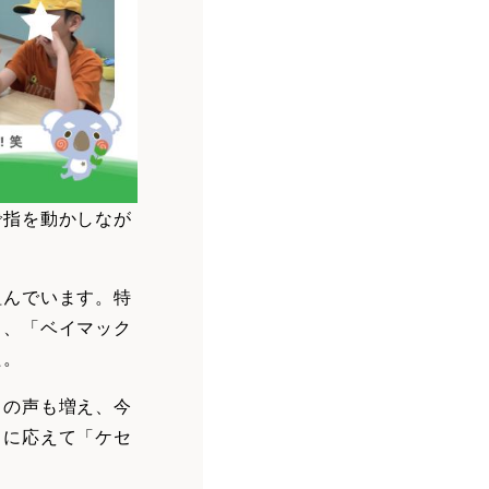
で指を動かしなが
組んでいます。特
と、「ベイマック
た。
トの声も増え、今
トに応えて「ケセ