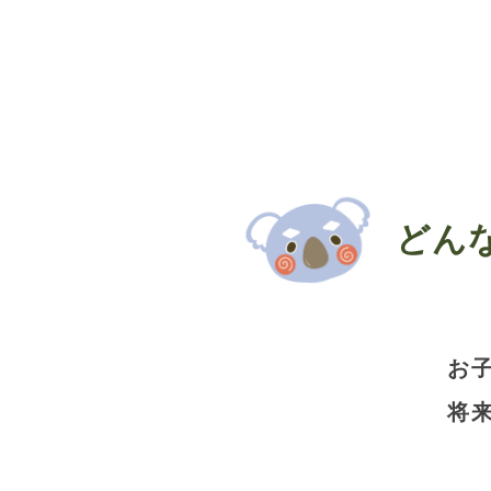
どん
お
将