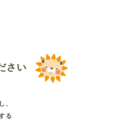
ださい
し、
する