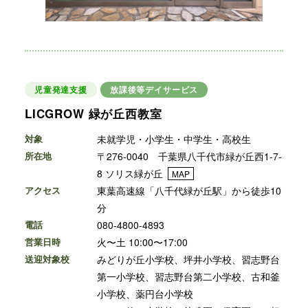
児童発達支援
放課後等デイサービス
LICGROW 緑が丘西教室
対象
未就学児・小学生・中学生・高校生
所在地
〒276-0040 千葉県八千代市緑が丘西1-7-
8 ソリス緑が丘
MAP
アクセス
東葉高速線「八千代緑が丘駅」から徒歩10
分
電話
080-4800-4893
営業日時
火〜土 10:00〜17:00
送迎対象校
みどりが丘小学校、坪井小学校、習志野台
第一小学校、習志野台第二小学校、古和釜
小学校、薬円台小学校