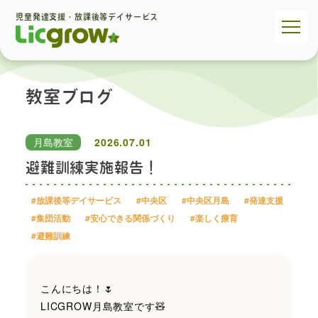
児童発達支援・放課後等デイサービス
教室ブログ
月島教室
2026.07.01
避難訓練実施報告！
#放課後等デイサービス
#中央区
#中央区月島
#発達支援
#集団活動
#安心できる関係づくり
#楽しく療育
#避難訓練
こんにちは！🌷
LICGROW月島教室です🧸